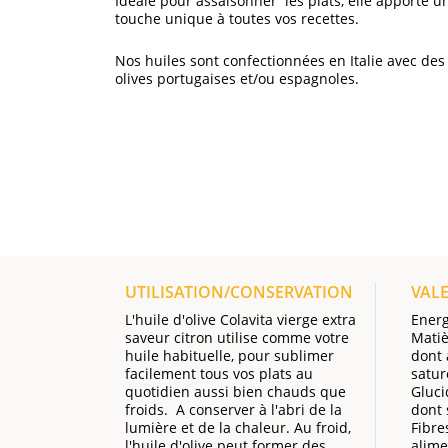
Idéale pour assaisonner les plats, elle apporte u
touche unique à toutes vos recettes.
Nos huiles sont confectionnées en Italie avec des
olives portugaises et/ou espagnoles.
UTILISATION/CONSERVATION
VAL
L'huile d'olive Colavita vierge extra
Energ
saveur citron utilise comme votre
Matiè
huile habituelle, pour sublimer
dont 
facilement tous vos plats au
satur
quotidien aussi bien chauds que
Gluci
froids. A conserver à l'abri de la
dont 
lumière et de la chaleur. Au froid,
Fibre
l'huile d'olive peut former des
alime