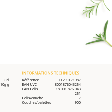
INFORMATIONS TECHNIQUES
50cl
Référence
D.2.10.71987
810g g
EAN UVC
8001876043254
EAN Colis
18 001 876 043
251
Colis/couche
7
Couches/palettes
900