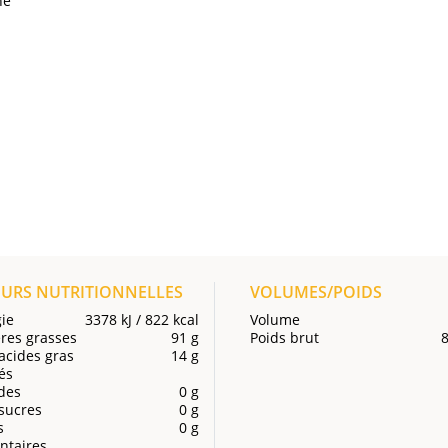
ne
EURS NUTRITIONNELLES
VOLUMES/POIDS
ie
3378 kJ / 822 kcal
Volume
res grasses
91 g
Poids brut
acides gras
14 g
és
des
0 g
sucres
0 g
s
0 g
ntaires