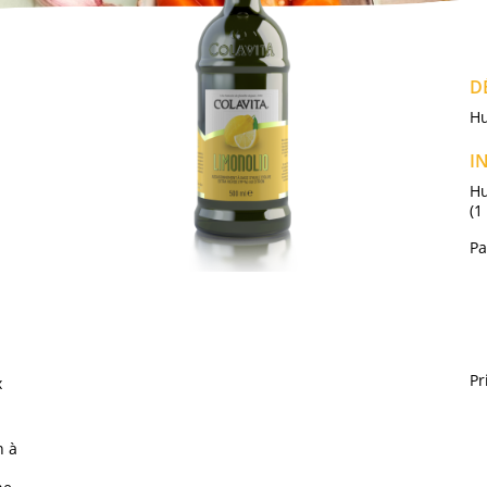
D
Hu
I
Hu
(1
Pa
a
Pr
x
n à