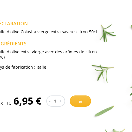
ÉCLARATION
ile d'olive Colavita vierge extra saveur citron 50cL
NGRÉDIENTS
ile d'olive extra vierge avec des arômes de citron
 %)
ys de fabrication :
Italie
6,95 €
-
1
+
ix TTC