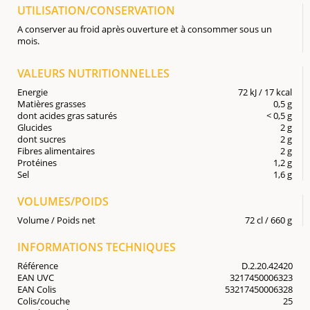
UTILISATION/CONSERVATION
A conserver au froid après ouverture et à consommer sous un
mois.
VALEURS NUTRITIONNELLES
Energie
72 kJ / 17 kcal
Matières grasses
0,5 g
dont acides gras saturés
< 0,5 g
Glucides
2 g
dont sucres
2 g
Fibres alimentaires
2 g
Protéines
1,2 g
Sel
1,6 g
VOLUMES/POIDS
Volume / Poids net
72 cl / 660 g
INFORMATIONS TECHNIQUES
Référence
D.2.20.42420
EAN UVC
3217450006323
EAN Colis
53217450006328
Colis/couche
25