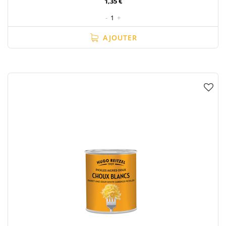
1,35 €
-
1
+
AJOUTER