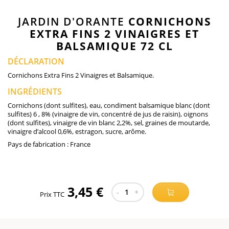
JARDIN D'ORANTE
CORNICHONS
EXTRA FINS 2 VINAIGRES ET
BALSAMIQUE 72 CL
DÉCLARATION
Cornichons Extra Fins 2 Vinaigres et Balsamique.
INGRÉDIENTS
Cornichons (dont sulfites), eau, condiment balsamique blanc (dont
sulfites) 6 , 8% (vinaigre de vin, concentré de jus de raisin), oignons
(dont sulfites), vinaigre de vin blanc 2,2%, sel, graines de moutarde,
vinaigre d’alcool 0,6%, estragon, sucre, arôme.
Pays de fabrication :
France
3,45 €
-
1
+
Prix TTC